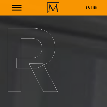
SR
EN
R