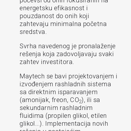
počevši od onih fokusiranih na
energetsku efikasnost i
pouzdanost do onih koji
zahtevaju minimalna početna
sredstva.
Svrha navedenog je pronalaženje
rešenja koja zadovoljavaju svaki
zahtev investitora.
Maytech se bavi projektovanjem i
izvođenjem rashladnih sistema
sa direktnim isparavanjem
(amonijak, freon, CO
), ili sa
2
sekundarnim rashladnim
fluidima (propilen glikol, etilen
glikol...). Implementacija novih