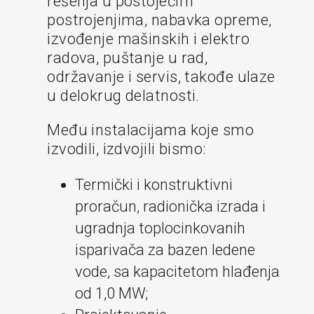
rešenja u postojećim
postrojenjima, nabavka opreme,
izvođenje mašinskih i elektro
radova, puštanje u rad,
održavanje i servis, takođe ulaze
u delokrug delatnosti.
Među instalacijama koje smo
izvodili, izdvojili bismo:
Termički i konstruktivni
proračun, radionička izrada i
ugradnja toplocinkovanih
isparivača za bazen ledene
vode, sa kapacitetom hlađenja
od 1,0 MW;