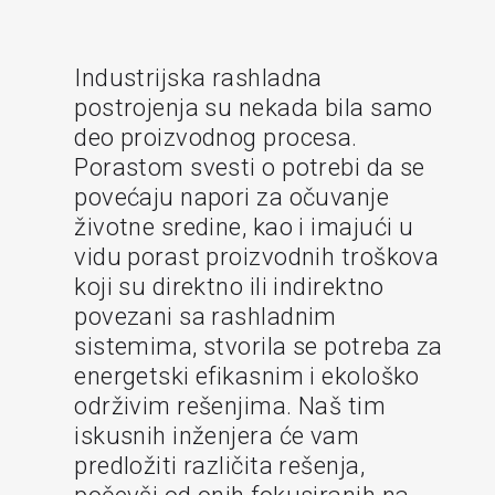
Industrijska rashladna
postrojenja su nekada bila samo
deo proizvodnog procesa.
Porastom svesti o potrebi da se
povećaju napori za očuvanje
životne sredine, kao i imajući u
vidu porast proizvodnih troškova
koji su direktno ili indirektno
povezani sa rashladnim
sistemima, stvorila se potreba za
energetski efikasnim i ekološko
održivim rešenjima. Naš tim
iskusnih inženjera će vam
predložiti različita rešenja,