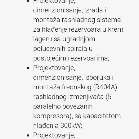
Projektovanje,
dimenzionisanje, izrada i
montaža rashladnog sistema
za hlađenje rezervoara u krem
lageru sa ugradnjom
polucevnih spirala u
postojećim rezervoarima;
Projektovanje,
dimenzionisanje, isporuka i
montaža freonskog (R404A)
rashladnog izmenjivača (5
paralelno povezanih
kompresora), sa kapacitetom
hlađenja 300kW;
Projektovanje,